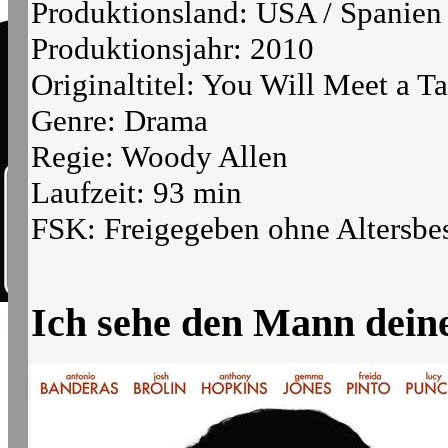
Produktionsland: USA / Spanien
Produktionsjahr: 2010
Originaltitel: You Will Meet a Ta
Genre: Drama
Regie: Woody Allen
Laufzeit: 93 min
FSK: Freigegeben ohne Altersb
Ich sehe den Mann dein