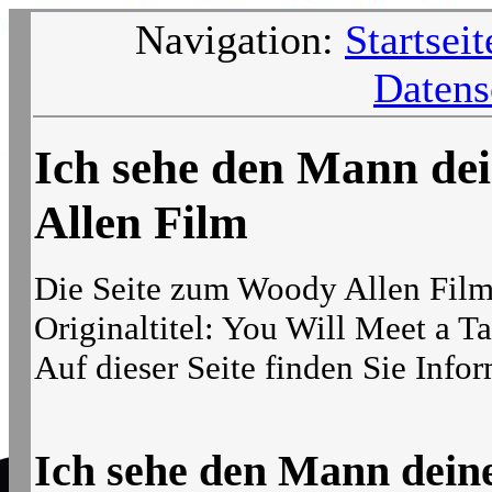
Navigation:
Startseit
Datens
Ich sehe den Mann de
Allen Film
Die Seite zum Woody Allen Film
Originaltitel: You Will Meet a Ta
Auf dieser Seite finden Sie Info
Ich sehe den Mann deine