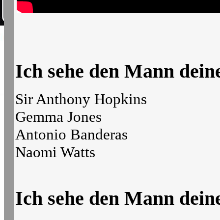
Ich sehe den Mann deine
Sir Anthony Hopkins
Gemma Jones
Antonio Banderas
Naomi Watts
Ich sehe den Mann dein